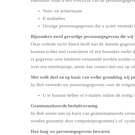
Hieronder vindt u een overzicht van de persoonsgegev
Voor- en achternaam
E-mailadres
Overige persoonsgegevens die u actief verstrekt 
Bijzondere en/of gevoelige persoonsgegevens die wi
Onze website en/of dienst heeft niet de intentie gegev
kunnen echter niet controleren of een bezoeker ouder d
er gegevens over kinderen verzameld worden zonder ou
over een minderjarige, neem dan contact met ons op v
Met welk doel en op basis van welke grondslag wij 
by Rob
verwerkt uw persoonsgegevens voor de volgen
U te kunnen bellen of e-mailen indien dit nodig 
Geautomatiseerde besluitvorming
by Rob
neemt niet op basis van geautomatiseerde verwe
worden genomen door computerprogramma’s of -system
Hoe lang we persoonsgegevens bewaren