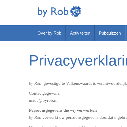
Skip
to
content
Over by Rob
Activiteiten
Pubquizzen
Privacyverklar
by Rob
, gevestigd te Valkenswaard, is verantwoordeli
Contactgegevens:
made@byrob.nl
Persoonsgegevens die wij verwerken
by Rob
verwerkt uw persoonsgegevens doordat u gebruik