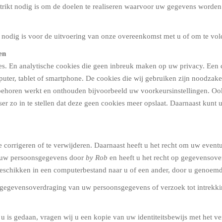
trikt nodig is om de doelen te realiseren waarvoor uw gegevens worden
it nodig is voor de uitvoering van onze overeenkomst met u of om te vol
en
es. En analytische cookies die geen inbreuk maken op uw privacy. Een coo
ter, tablet of smartphone. De cookies die wij gebruiken zijn noodzake
behoren werkt en onthouden bijvoorbeeld uw voorkeursinstellingen. Oo
r zo in te stellen dat deze geen cookies meer opslaat. Daarnaast kunt u 
te corrigeren of te verwijderen. Daarnaast heeft u het recht om uw eve
n uw persoonsgegevens door
by Rob
en heeft u het recht op gegevensove
schikken in een computerbestand naar u of een ander, door u genoemde 
ng, gegevensoverdraging van uw persoonsgegevens of verzoek tot intre
.
r u is gedaan, vragen wij u een kopie van uw identiteitsbewijs met het 