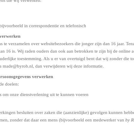
ens die wij verwerken:
bijvoorbeeld in correspondentie en telefonisch
j verwerken
ens te verzamelen over websitebezoekers die jonger zijn dan 16 jaar. T
an 16 is. Wij raden ouders dan ook aan betrokken te zijn bij de online 
derlijke toestemming. Als u er van overtuigd bent dat wij zonder die
ia made@byrob.nl, dan verwijderen wij deze informatie.
persoonsgegevens verwerken
de doelen:
is om onze dienstverlening uit te kunnen voeren
rkingen besluiten over zaken die (aanzienlijke) gevolgen kunnen hebbe
en, zonder dat daar een mens (bijvoorbeeld een medewerker van
by 